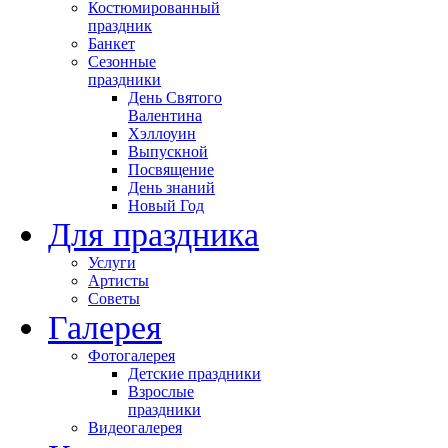
Костюмированный
праздник
Банкет
Сезонные
праздники
День Святого
Валентина
Хэллоуин
Выпускной
Посвящение
День знаний
Новый Год
Для праздника
Услуги
Артисты
Советы
Галерея
Фотогалерея
Детские праздники
Взрослые
праздники
Видеогалерея