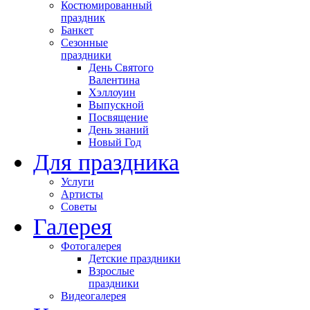
Костюмированный
праздник
Банкет
Сезонные
праздники
День Святого
Валентина
Хэллоуин
Выпускной
Посвящение
День знаний
Новый Год
Для праздника
Услуги
Артисты
Советы
Галерея
Фотогалерея
Детские праздники
Взрослые
праздники
Видеогалерея