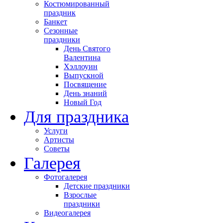
Костюмированный
праздник
Банкет
Сезонные
праздники
День Святого
Валентина
Хэллоуин
Выпускной
Посвящение
День знаний
Новый Год
Для праздника
Услуги
Артисты
Советы
Галерея
Фотогалерея
Детские праздники
Взрослые
праздники
Видеогалерея