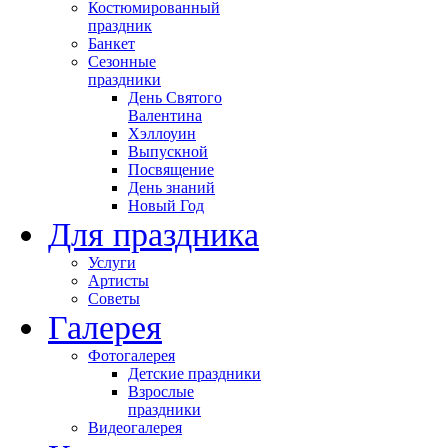
Костюмированный
праздник
Банкет
Сезонные
праздники
День Святого
Валентина
Хэллоуин
Выпускной
Посвящение
День знаний
Новый Год
Для праздника
Услуги
Артисты
Советы
Галерея
Фотогалерея
Детские праздники
Взрослые
праздники
Видеогалерея